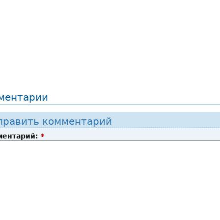
ментарии
править комментарий
ментарий:
*