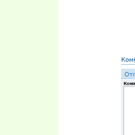
Ком
От
Ком