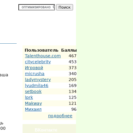
Активные
участники
Пользователь
Баллы
Talenthouse.com
467
citycelebrity
453
Игровой
373
micrusha
340
Наша
ladymystery
205
lyudmila46
169
setbook
134
lprk
125
Makway
121
Михаил
96
подробнее
дь
000
ВКонтакте