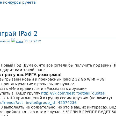
грай iPad 2
ковано
vlsek
11.12.2012
 Новый Год. Думаю, что все хотели бы получить подарки? 
а дарит вам такой шанс.
от раз у нас МЕГА розыгрыш!
зыгрываем новый и прекрасный Ipad 2 32 Gb Wi-fi +3G
 принять участие в розыгрыше нужно:
жать «Мне нравится» и «Рассказать друзьям»
тупить в НАШУ группу
http://vk.com/best_football_quotes
слать 40 приглашений в группу своим друзьям (по лимиту)
m/friends?act=invite&group_id=42574236
 3 выполнять не обязательно, но это в ваших интересах. Ве
рс пройдет только в том случае, !!!ЕСЛИ В ГРУППЕ БУДЕТ 5