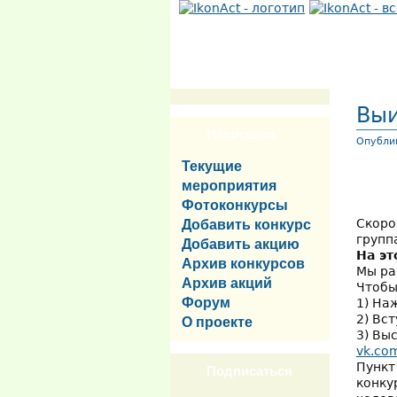
Выи
Навигация
Опубли
Текущие
мероприятия
Фотоконкурсы
Скоро
Добавить конкурс
групп
Добавить акцию
На эт
Архив конкурсов
Мы ра
Архив акций
Чтобы
Форум
1) На
2) Вс
О проекте
3) Вы
vk.co
Пункт
Подписаться
конку