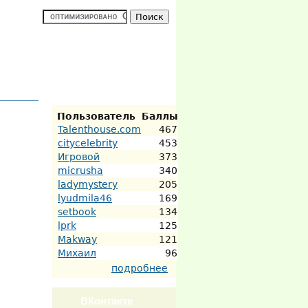
Активные
участники
Пользователь
Баллы
Talenthouse.com
467
citycelebrity
453
Игровой
373
micrusha
340
ladymystery
205
lyudmila46
169
setbook
134
lprk
125
Makway
121
Михаил
96
подробнее
ВКонтакте