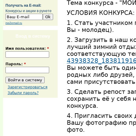
Тема конкурса - "М
Получать на E-mail:
Конкурсы и акции в рунете
УСЛОВИЯ КОНКУРСА:
1. Стать участником 
rss2email.ru
Вы - молодец).
Вход в систему
2. Загрузить в наш 
лучший зимний отды
Имя пользователя:
*
соответствующую те
43938328_18381191
Пароль:
*
Вы можете быть один 
родных либо друзей,
сами присутствовать
Зарегистрироваться
3. Сделать репост за
Забыли пароль?
сохранить её у себя 
конкурса.
4. Пригласить своих 
Вашу фотографию пр
фото.