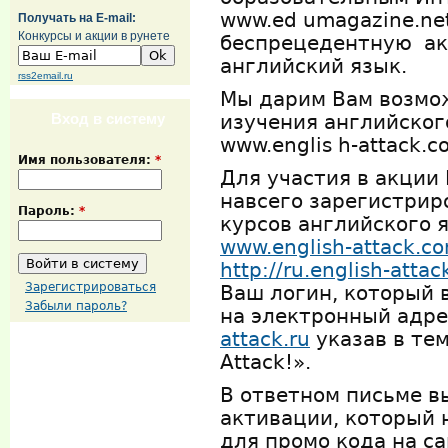
www.ed
umagazine.ne
Получать на E-mail:
Конкурсы и акции в рунете
беспрецедентную а
английский язык.
rss2email.ru
Мы дарим Вам возмо
Вход в систему
изучения английског
www.englis
h-attack.
Имя пользователя:
*
Для участия в акции
навсего зарегистрир
Пароль:
*
курсов английского я
www.english-attack.c
http://ru.english-atta
Зарегистрироваться
Ваш логин, который 
Забыли пароль?
на электронный адре
attack.ru
указав в тем
Attack!».
В ответном письме в
активации, который 
для промо кода на с