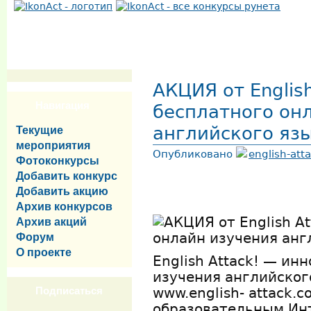
АКЦИЯ от Englis
Навигация
бесплатного он
английского яз
Текущие
мероприятия
Опубликовано
english-att
Фотоконкурсы
Добавить конкурс
Добавить акцию
Архив конкурсов
Архив акций
Форум
О проекте
English Attack! — ин
изучения английског
Подписаться
www.english-
attack.c
образовательным Ин